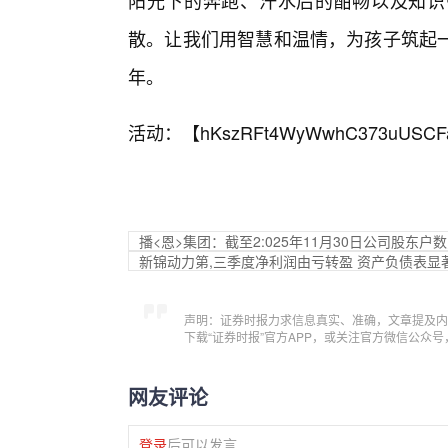
阳光下的奔跑、汗水后的酣畅以及知识
散。让我们用智慧和温情，为孩子筑起
年。
活动：【
hKszRFt4WyWwhC373uUSCF
播<恩>集团：截至2:025年11月30日公司股东户数
新锦动力第,三季度净利润由亏转盈 资产负债表显
声明：证券时报力求信息真实、准确，文章提及内
下载“证券时报”官方APP，或关注官方微信公众
网友评论
登录
后可以发言