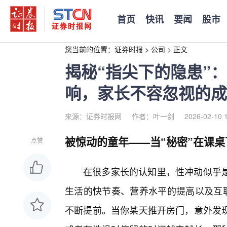
首页
快讯
要闻
股市
您当前的位置：
证券时报
>
公司
>
正文
揭秘“指尖下的隐患”
响，家长不容忽视的成
来源：证券时报网
作者：叶一剑
2026-02-10 
被惊动的童年——当“秘密”在课桌
点赞
在很多家长的认知里，性冲动似乎
生活的快节奏、营养水平的提高以及互联
不断提前。当你某天推开房门，意外发