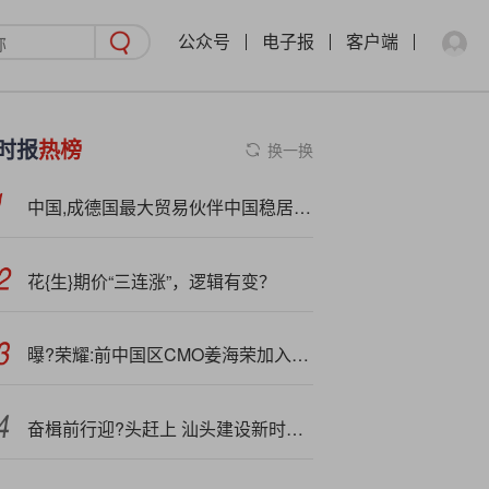
公众号
电子报
客户端
时报
热榜
换一换
中国,成德国最大贸易伙伴中国稳居德国最大进口来源国
花{生}期价“三连涨”，逻辑有变？
曝?荣耀:前中国区CMO姜海荣加入长安汽车：出任深蓝汽车CEO
奋楫前行迎?头赶上 汕头建设新时代经济特区五年答卷