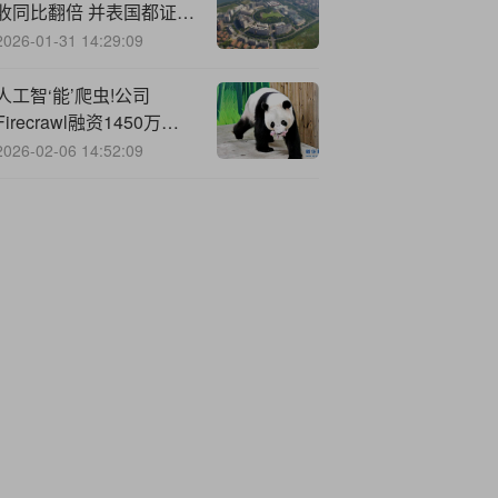
收同比翻倍 并表国都证券
总资产突破2190亿元
2026-01-31 14:29:09
人工智‘能’爬虫!公司
Firecrawl融资1450万美
元，仍在寻求以员工身份
2026-02-06 14:52:09
招聘AI智能体