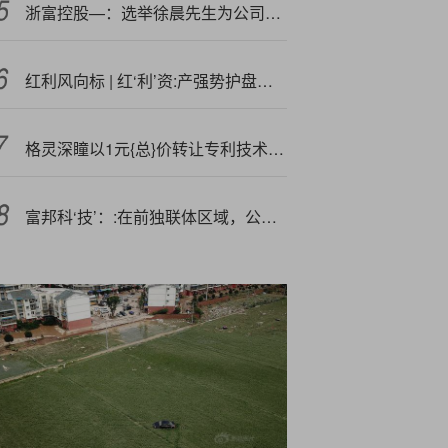
浙富控股—：选举徐晨先生为公司第六届董事会职工代表董事
红利风向标 | 红‘利’资:产强势护盘，新会计准则切换催生险资降波动需求
格灵深瞳以1元{总}价转让专利技术给驭势科技 被质疑损害自身利益
富邦科‘技’：:在前独联体区域，公司通过整合海外研发与销售资源，成功组建了一支更加专业化的销售团队