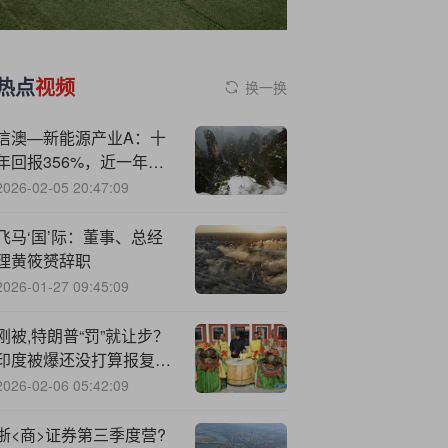
热点
视频
换一换
信澳—新能源产业A：十
年回报356%，近一年收
益72%，二季度重仓华勤
2026-02-05 20:47:09
技术、佰维存储
飞马‘国’际：董事、总经
理黄筱赟辞职
2026-01-27 09:45:09
刚被,特朗普“罚”就让步？
印度被爆还没打算报复、
抓紧21天窗口期继续谈判
2026-02-06 05:42:09
浙<商>证券第三季度营?